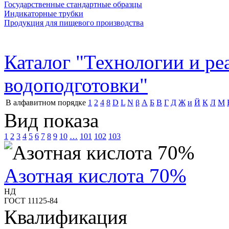
Государственные стандартные образцы
Индикаторные трубки
Продукция для пищевого производства
Каталог "Технологии и р
водоподготовки"
В алфавитном порядке
1
2
4
8
D
L
N
β
А
Б
В
Г
Д
Ж
и
Й
К
Л
М
Вид показа
1
2
3
4
5
6
7
8
9
10
…
101
102
103
Азотная кислота 70%
НД
ГОСТ 11125-84
Квалификация