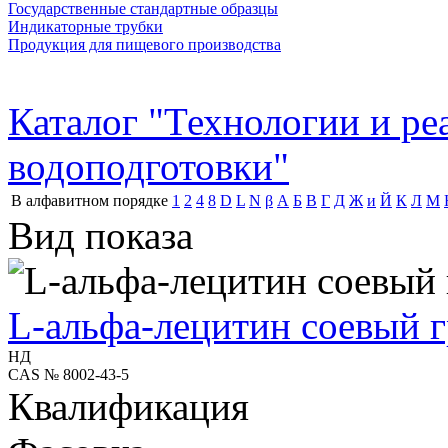
Государственные стандартные образцы
Индикаторные трубки
Продукция для пищевого производства
Каталог "Технологии и р
водоподготовки"
В алфавитном порядке
1
2
4
8
D
L
N
β
А
Б
В
Г
Д
Ж
и
Й
К
Л
М
Вид показа
L-альфа-лецитин соевый 
НД
CAS № 8002-43-5
Квалификация