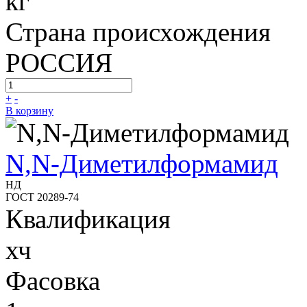
кг
Страна происхождения
РОССИЯ
+
-
В корзину
N,N-Диметилформамид
НД
ГОСТ 20289-74
Квалификация
хч
Фасовка