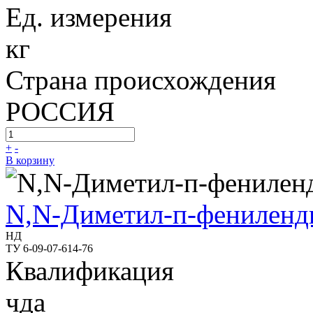
Ед. измерения
кг
Страна происхождения
РОССИЯ
+
-
В корзину
N,N-Диметил-п-фениленд
НД
ТУ 6-09-07-614-76
Квалификация
чда