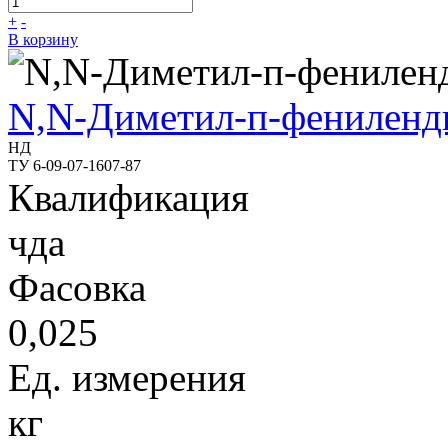
+
-
В корзину
N,N-Диметил-п-фениленд
НД
ТУ 6-09-07-1607-87
Квалификация
чда
Фасовка
0,025
Ед. измерения
кг