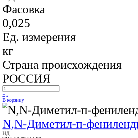
Фасовка
0,025
Ед. измерения
кг
Страна происхождения
РОССИЯ
+
-
В корзину
N,N-Диметил-п-фениленд
НД