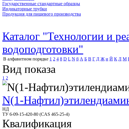
Государственные стандартные образцы
Индикаторные трубки
Продукция для пищевого производства
Каталог "Технологии и р
водоподготовки"
В алфавитном порядке
1
2
4
8
D
L
N
β
А
Б
В
Г
Д
Ж
и
Й
К
Л
М
Вид показа
1
2
N(1-Нафтил)этилендиами
НД
ТУ 6-09-15-420-80 (CAS 465-25-4)
Квалификация