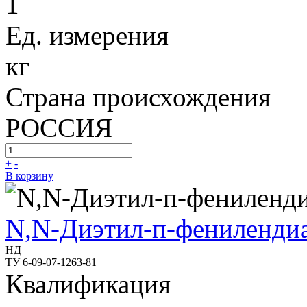
1
Ед. измерения
кг
Страна происхождения
РОССИЯ
+
-
В корзину
N,N-Диэтил-п-фениленди
НД
ТУ 6-09-07-1263-81
Квалификация