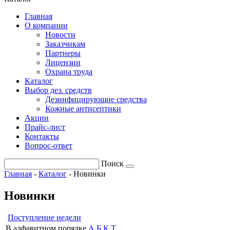
Главная
О компании
Новости
Заказчикам
Партнеры
Лицензии
Охрана труда
Каталог
Выбор дез. средств
Дезинфицирующие средства
Кожные антисептики
Акции
Прайс-лист
Контакты
Вопрос-ответ
Поиск
Главная
-
Каталог
-
Новинки
Новинки
Поступление недели
В алфавитном порядке
А
Б
К
Т