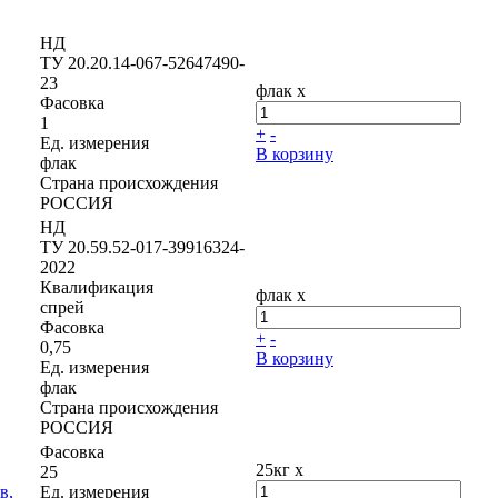
НД
ТУ 20.20.14-067-52647490-
23
флак x
Фасовка
1
+
-
Ед. измерения
В корзину
флак
Страна происхождения
РОССИЯ
НД
ТУ 20.59.52-017-39916324-
2022
Квалификация
флак x
спрей
Фасовка
+
-
0,75
В корзину
Ед. измерения
флак
Страна происхождения
РОССИЯ
Фасовка
25кг x
25
в,
Ед. измерения