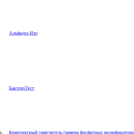
Альфадез Изо
БактероТест
Комплексный умягчитель (замена фосфатных модификаторо