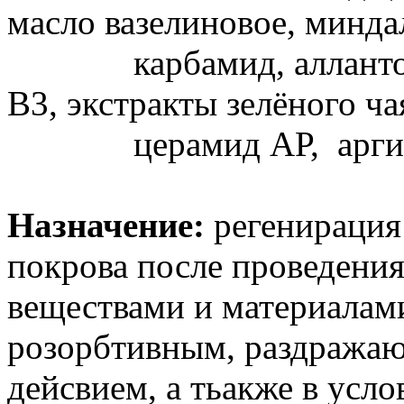
масло вазелиновое, минда
карбамид, аллантоин,
В3, экстракты зелёного ча
церамид АР, аргини
Назначение:
регенирация
покрова после проведения
веществами и материалам
розорбтивным, раздража
дейсвием, а тьакже в усл