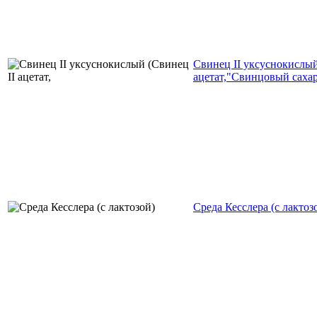
Свинец II уксуснокислый
ацетат,"Свинцовый сахар
Среда Кесслера (с лактоз