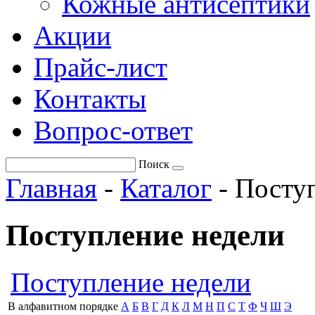
Кожные антисептики
Акции
Прайс-лист
Контакты
Вопрос-ответ
Поиск
Главная
-
Каталог
-
Поступ
Поступление недели
Поступление недели
В алфавитном порядке
А
Б
В
Г
Д
К
Л
М
Н
П
С
Т
Ф
Ч
Ш
Э