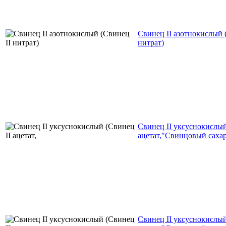
Свинец II азотнокислый 
нитрат)
Свинец II уксуснокислый
ацетат,"Свинцовый сахар
Свинец II уксуснокислый