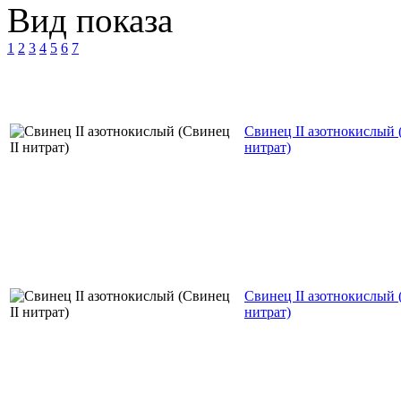
Вид показа
1
2
3
4
5
6
7
Свинец II азотнокислый 
нитрат)
Свинец II азотнокислый 
нитрат)