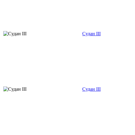
Судан III
Судан III