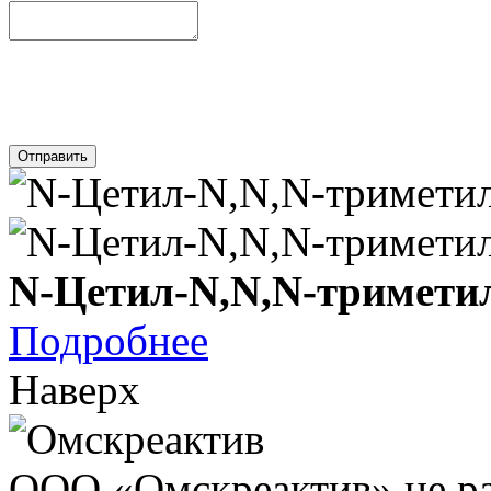
Отправить
N-Цетил-N,N,N-тримети
Подробнее
Наверх
ООО «Омскреактив» не ра