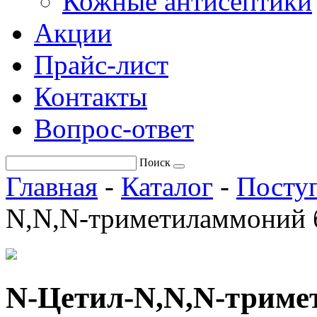
Кожные антисептики
Акции
Прайс-лист
Контакты
Вопрос-ответ
Поиск
Главная
-
Каталог
-
Поступ
N,N,N-триметиламмоний 
N-Цетил-N,N,N-триме