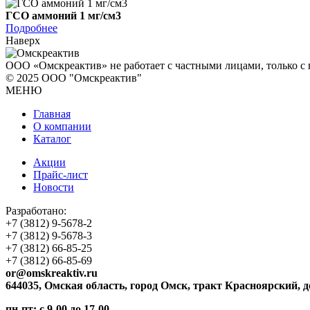
ГСО аммоний 1 мг/см3
Подробнее
Наверх
ООО «Омскреактив» не работает с частными лицами, только 
© 2025 ООО "Омскреактив"
МЕНЮ
Главная
О компании
Каталог
Акции
Прайс-лист
Новости
Разработано:
+7 (3812)
9-5678-2
+7 (3812)
9-5678-3
+7 (3812)
66-85-25
+7 (3812)
66-85-69
or@omskreaktiv.ru
644035, Омская область, город Омск, тракт Красноярский, д
пн-пт: с 9-00 до 17-00