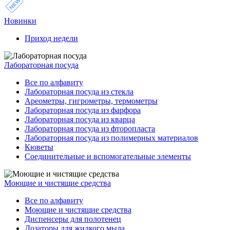
Новинки
Приход недели
Лабораторная посуда
Все по алфавиту
Лабораторная посуда из стекла
Ареометры, гигрометры, термометры
Лабораторная посуда из фарфора
Лабораторная посуда из кварца
Лабораторная посуда из фторопласта
Лабораторная посуда из полимерных материалов
Кюветы
Соединительные и вспомогательные элементы
Моющие и чистящие средства
Все по алфавиту
Моющие и чистящие средства
Диспенсеры для полотенец
Дозаторы для жидкого мыла