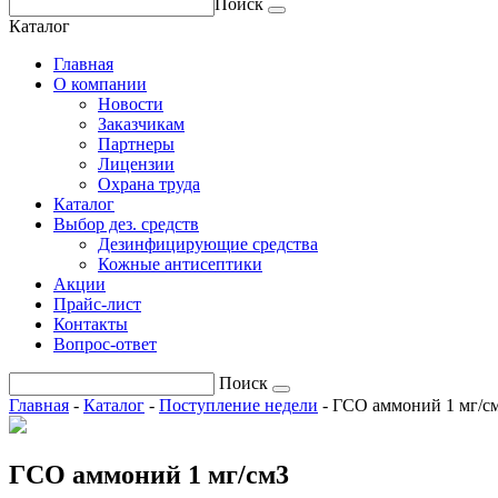
Поиск
Каталог
Главная
О компании
Новости
Заказчикам
Партнеры
Лицензии
Охрана труда
Каталог
Выбор дез. средств
Дезинфицирующие средства
Кожные антисептики
Акции
Прайс-лист
Контакты
Вопрос-ответ
Поиск
Главная
-
Каталог
-
Поступление недели
-
ГСО аммоний 1 мг/с
ГСО аммоний 1 мг/см3