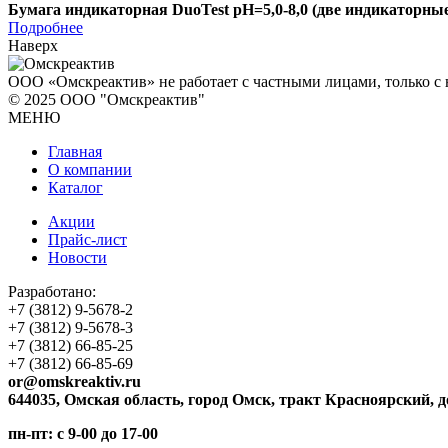
Бумага индикаторная DuoTest рН=5,0-8,0 (две индикаторны
Подробнее
Наверх
ООО «Омскреактив» не работает с частными лицами, только 
© 2025 ООО "Омскреактив"
МЕНЮ
Главная
О компании
Каталог
Акции
Прайс-лист
Новости
Разработано:
+7 (3812)
9-5678-2
+7 (3812)
9-5678-3
+7 (3812)
66-85-25
+7 (3812)
66-85-69
or@omskreaktiv.ru
644035, Омская область, город Омск, тракт Красноярский, д
пн-пт: с 9-00 до 17-00