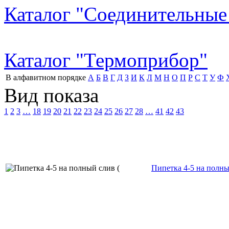
Каталог "Соединительные
Каталог "Термоприбор"
В алфавитном порядке
А
Б
В
Г
Д
З
И
К
Л
М
Н
О
П
Р
С
Т
У
Ф
Вид показа
1
2
3
…
18
19
20
21
22
23
24
25
26
27
28
…
41
42
43
Пипетка 4-5 на полный