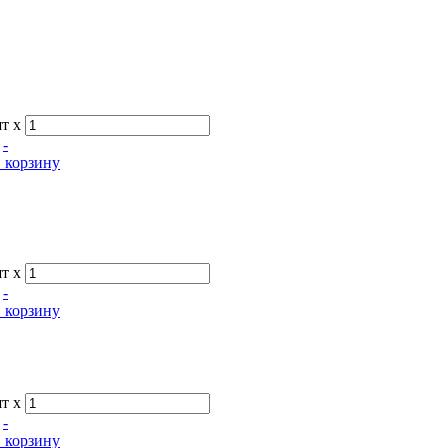
т x
-
 корзину
т x
-
 корзину
т x
-
 корзину