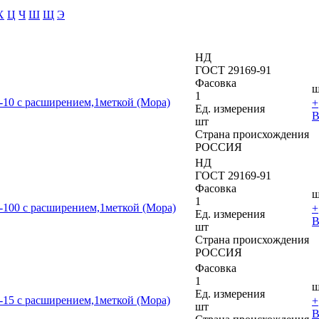
Х
Ц
Ч
Ш
Щ
Э
НД
ГОСТ 29169-91
Фасовка
ш
1
-10 с расширением,1меткой (Мора)
+
Ед. измерения
В
шт
Страна происхождения
РОССИЯ
НД
ГОСТ 29169-91
Фасовка
ш
1
-100 с расширением,1меткой (Мора)
+
Ед. измерения
В
шт
Страна происхождения
РОССИЯ
Фасовка
1
ш
Ед. измерения
-15 с расширением,1меткой (Мора)
+
шт
В