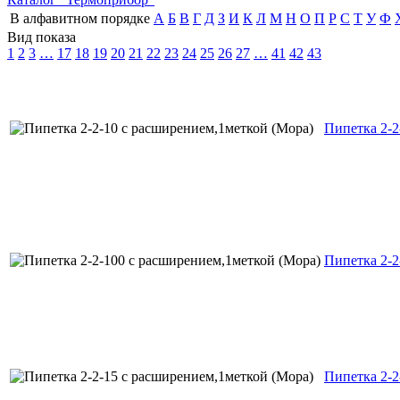
В алфавитном порядке
А
Б
В
Г
Д
З
И
К
Л
М
Н
О
П
Р
С
Т
У
Ф
Вид показа
1
2
3
…
17
18
19
20
21
22
23
24
25
26
27
…
41
42
43
Пипетка 2-2
Пипетка 2-2
Пипетка 2-2