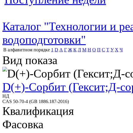
Каталог "Технологии и р
водоподготовки"
В алфавитном порядке
1
D
А
Г
Ж
К
Л
М
Н
О
П
С
Т
У
Х
Ч
Вид показа
D(+)-Сорбит (Гексит;Д-со
НД
CAS 50-70-4 (GB 1886.187-2016)
Квалификация
Фасовка