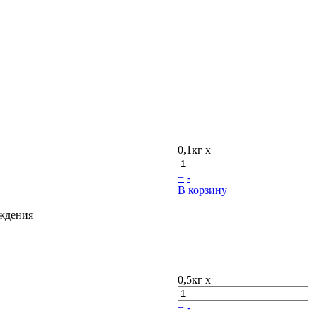
0,1кг x
+
-
В корзину
ждения
0,5кг x
+
-