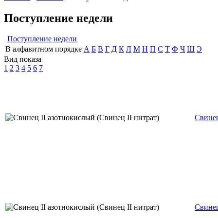
Поступление недели
Поступление недели
В алфавитном порядке
А
Б
В
Г
Д
К
Л
М
Н
П
С
Т
Ф
Ч
Ш
Э
Вид показа
1
2
3
4
5
6
7
Свинец
Свинец