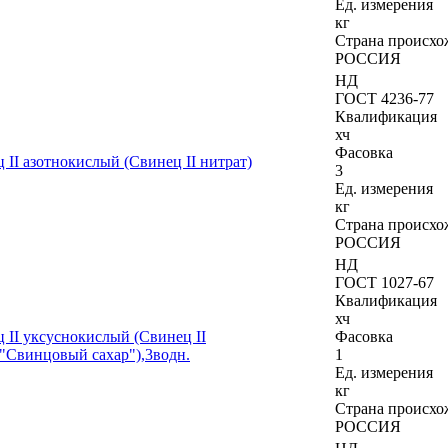
Ед. измерения
кг
Страна происхо
РОССИЯ
НД
ГОСТ 4236-77
Квалификация
хч
Фасовка
 II азотнокислый (Свинец II нитрат)
3
Ед. измерения
кг
Страна происхо
РОССИЯ
НД
ГОСТ 1027-67
Квалификация
хч
 II уксуснокислый (Свинец II
Фасовка
,"Свинцовый сахар"),3водн.
1
Ед. измерения
кг
Страна происхо
РОССИЯ