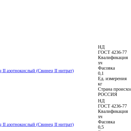
НД
ГОСТ 4236-77
Квалификация
хч
Фасовка
 II азотнокислый (Свинец II нитрат)
0,1
Ед. измерения
кг
Страна происхо
РОССИЯ
НД
ГОСТ 4236-77
Квалификация
хч
Фасовка
 II азотнокислый (Свинец II нитрат)
0,5