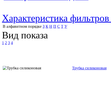
Характеристика фильтров
В алфавитном порядке
З
К
Н
П
С
Т
У
Вид показа
1
2
3
4
Трубка силиконовая