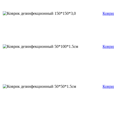
Коври
Коври
Коври