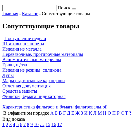
Поиск
Главная
-
Каталог
-
Сопутствующие товары
Сопутствующие товары
Поступление недели
Штативы, планшеты
Изделия из металла
Перевязочные, протирочные материалы
Вспомогательные материалы
Ерши, щётки
Изделия из резины, силикона
Лупы
Маркеры, восковые карандаши
Отчетная документация
Средства защиты
Фильтры, бумага индикаторная
Характеристика фильтров и бумаги фильтровальной
В алфавитном порядке
А
Б
В
Г
Д
Е
Ж
З
И
К
Л
М
Н
О
П
Р
С
Т
Вид показа
1
2
3
4
5
6
7
8
9
10
…
15
16
17