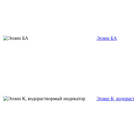
Эозин БА
Эозин К, водора