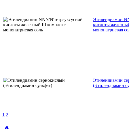
Этилендиамин NN
кислоты железный
мононатриевая со
Этилендиамин се
(Этилендиамин су
1
2