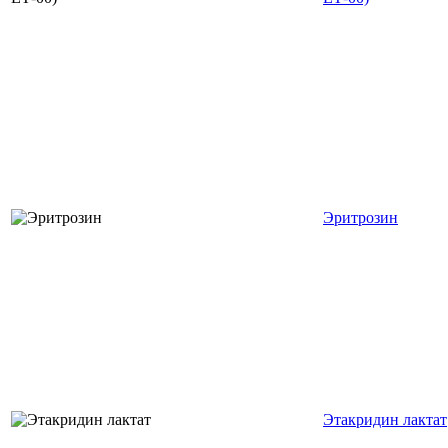
Эритрозин
Этакридин лактат