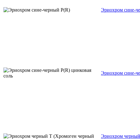
Эриохром сине-ч
Эриохром сине-че
Эриохром черный