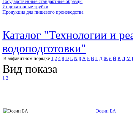
Государственные стандартные образцы
Индикаторные трубки
Продукция для пищевого производства
Каталог "Технологии и р
водоподготовки"
В алфавитном порядке
1
2
4
8
D
L
N
β
А
Б
В
Г
Д
Ж
и
Й
К
Л
М
Вид показа
1
2
Эозин БА