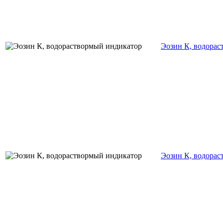
Эозин К, водора
Эозин К, водора