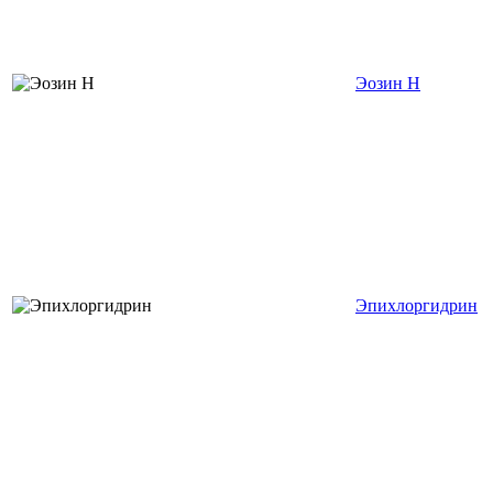
Эозин Н
Эпихлоргидрин