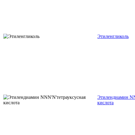
Этиленгликоль
Этилендиамин NN
кислота