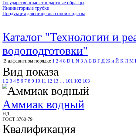
Государственные стандартные образцы
Индикаторные трубки
Продукция для пищевого производства
Каталог "Технологии и р
водоподготовки"
В алфавитном порядке
1
2
4
8
D
L
N
β
А
Б
В
Г
Д
Ж
и
Й
К
Л
М
Вид показа
1
2
3
4
5
6
7
8
9
10
11
12
13
…
101
102
103
Аммиак водный
НД
ГОСТ 3760-79
Квалификация