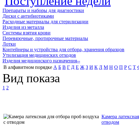
Поступление недели
Препараты и наборы для диагностики
Диски с антибиотиками
Расходные материалы для стерилизации
Изделия из металла
Системы взятия крови
Перевязочные, протирочные материалы
Лотки
Контейнеры и устройства для отбора, хранения образцов
Утилизация медицинских отходов
Изделия медицинского назначения--
В алфавитном порядке
А
Б
В
Г
Д
Е
Ж
З
И
К
Л
М
Н
О
П
Р
С
Т
Вид показа
1
2
Камера латексная
отводом