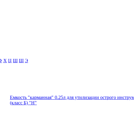
Ф
Х
Ц
Ш
Щ
Э
Емкость "карманная" 0.25л для утилизации острого инстру
(класс Б) "Н"