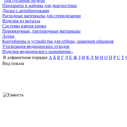
Поступление недели
Препараты и наборы для диагностики
Диски с антибиотиками
Расходные материалы для стерилизации
Изделия из металла
Системы взятия крови
Перевязочные, протирочные материалы
Лотки
Контейнеры и устройства для отбора, хранения образцов
Утилизация медицинских отходов
Изделия медицинского назначения--
В алфавитном порядке
А
Б
В
Г
Д
Е
Ж
З
И
К
Л
М
Н
О
П
Р
С
Т
Вид показа