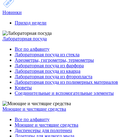
Новинки
Приход недели
Лабораторная посуда
Все по алфавиту
Лабораторная посуда из стекла
Ареометры, гигрометры, термометры
Лабораторная посуда из фарфора
Лабораторная посуда из кварца
Лабораторная посуда из фторопласта
Лабораторная посуда из полимерных материалов
Кюветы
Соединительные и вспомогательные элементы
Моющие и чистящие средства
Все по алфавиту
Моющие и чистящие средства
Диспенсеры для полотенец
Дозаторы для жидкого мыла