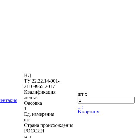
НД
ТУ 22.22.14-001-
21109965-2017
Квалификация
шт x
желтая
ментария
Фасовка
+
-
1
В корзину
Ед. измерения
шт
Страна происхождения
РОССИЯ
НД