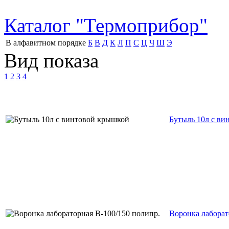
Каталог "Термоприбор"
В алфавитном порядке
Б
В
Д
К
Л
П
С
Ц
Ч
Ш
Э
Вид показа
1
2
3
4
Бутыль 10л с ви
Воронка лаборат