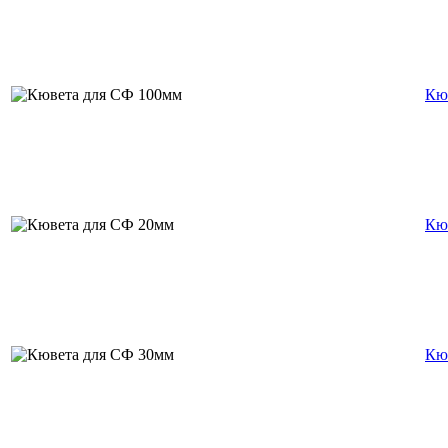
Кю
Кю
Кю