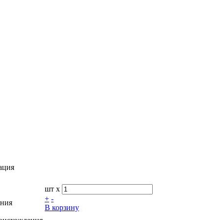
ация
шт x
+
-
ения
В корзину